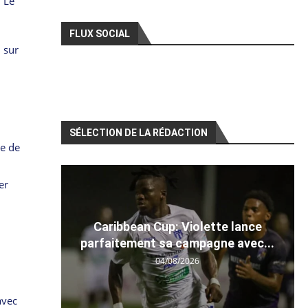
. Le
FLUX SOCIAL
 sur
SÉLECTION DE LA RÉDACTION
he de
er
Caribbean Cup: Violette lance
parfaitement sa campagne avec...
04/08/2026
avec