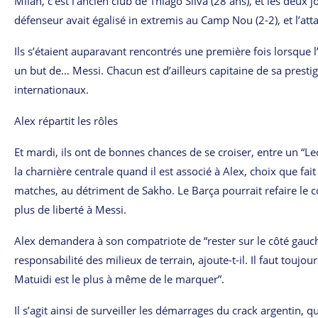
Milan, c’est l’ancien club de Thiago Silva (28 ans), et les deux
défenseur avait égalisé in extremis au Camp Nou (2-2), et l’atta
Ils s’étaient auparavant rencontrés une première fois lorsque l
un but de… Messi. Chacun est d’ailleurs capitaine de sa prestig
internationaux.
Alex répartit les rôles
Et mardi, ils ont de bonnes chances de se croiser, entre un “Le
la charnière centrale quand il est associé à Alex, choix que fai
matches, au détriment de Sakho. Le Barça pourrait refaire le cou
plus de liberté à Messi.
Alex demandera à son compatriote de “rester sur le côté gauche”
responsabilité des milieux de terrain, ajoute-t-il. Il faut touj
Matuidi est le plus à même de le marquer”.
Il s’agit ainsi de surveiller les démarrages du crack argentin,