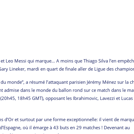
agne et Leo Messi qui marque… A moins que Thiago Silva l’en empêch
Gary Lineker, mardi en quart de finale aller de Ligue des champio
 du monde”, a résumé l’attaquant parisien Jérémy Ménez sur la c
t admise dans le monde du ballon rond sur ce match dans le ma
s (20h45, 18h45 GMT), opposant les Ibrahimovic, Lavezzi et Lucas
s d’Or et surtout par une forme exceptionnelle: il vient de marq
d’Espagne, où il émarge à 43 buts en 29 matches ! Devenant au