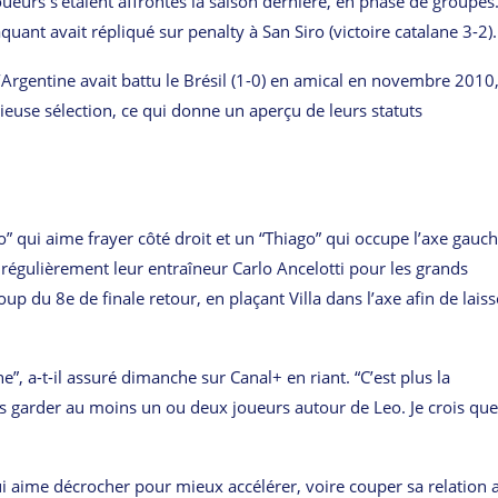
 joueurs s’étaient affrontés la saison dernière, en phase de groupes
quant avait répliqué sur penalty à San Siro (victoire catalane 3-2).
’Argentine avait battu le Brésil (1-0) en amical en novembre 2010,
ieuse sélection, ce qui donne un aperçu de leurs statuts
o” qui aime frayer côté droit et un “Thiago” qui occupe l’axe gauc
t régulièrement leur entraîneur Carlo Ancelotti pour les grands
p du 8e de finale retour, en plaçant Villa dans l’axe afin de laiss
, a-t-il assuré dimanche sur Canal+ en riant. “C’est plus la
ours garder au moins un ou deux joueurs autour de Leo. Je crois que
 qui aime décrocher pour mieux accélérer, voire couper sa relation 