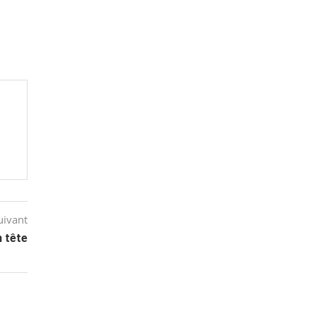
uivant
n tête