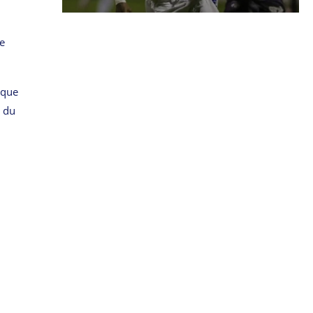
le
sque
s du