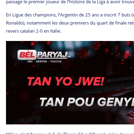
passage le premier joueur de l’histoire de la Liga à avoir trouvé
En Ligue des champions, l’Argentin de 25 ans a inscrit 7 buts 
Ronaldo), notamment les deux premiers du quart de finale retou
revers catalan 2-0 en Italie.