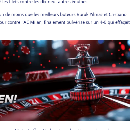
 les filets contre les dix-neuf autres équipes.
(un de moins que les meilleurs buteurs Burak Yilmaz et Cristiano
r contre l’AC Milan, finalement pulvérisé sur un 4-0 qui effaçait