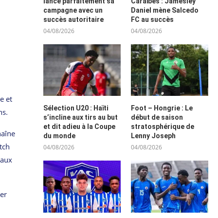
lance parfaitement sa
Caraïbes : Jamesley
campagne avec un
Daniel mène Salcedo
succès autoritaire
FC au succès
04/08/2026
04/08/2026
e et
Sélection U20 : Haïti
Foot – Hongrie : Le
ns.
s’incline aux tirs au but
début de saison
et dit adieu à la Coupe
stratosphérique de
haîne
du monde
Lenny Joseph
tch
04/08/2026
04/08/2026
 aux
uer