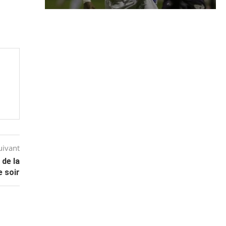
uivant
 de la
 soir