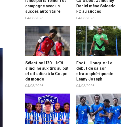
lance parfaitement sa
Caraïbes : Jamesley
campagne avec un
Daniel mène Salcedo
succès autoritaire
FC au succès
04/08/2026
04/08/2026
Sélection U20 : Haïti
Foot – Hongrie : Le
s’incline aux tirs au but
début de saison
et dit adieu à la Coupe
stratosphérique de
du monde
Lenny Joseph
04/08/2026
04/08/2026