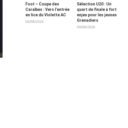
Foot – Coupe des
Sélection U20 : Un
Caraïbes : Vers l’entrée
quart de finale à fort
en lice du Violette AC
enjeu pour les jeunes
Grenadiers
04/08/2026
04/08/2026