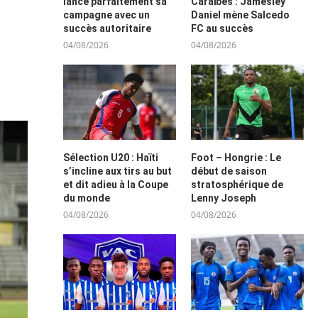
lance parfaitement sa
Caraïbes : Jamesley
campagne avec un
Daniel mène Salcedo
succès autoritaire
FC au succès
04/08/2026
04/08/2026
Sélection U20 : Haïti
Foot – Hongrie : Le
s’incline aux tirs au but
début de saison
et dit adieu à la Coupe
stratosphérique de
du monde
Lenny Joseph
04/08/2026
04/08/2026