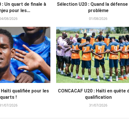
 : Un quart de finale à
Sélection U20 : Quand la défense
njeu pour les...
problème
04/08/2026
01/08/2026
aïti qualifiée pour les
CONCACAF U20 : Haïti en quête 
quarts !
qualification
31/07/2026
31/07/2026