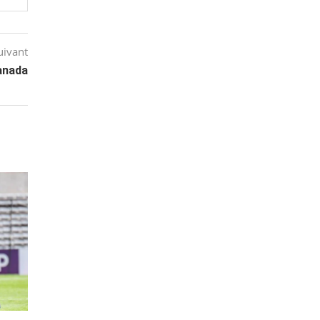
uivant
Canada