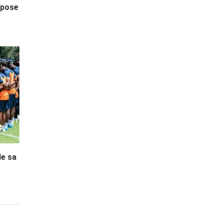
 pose
de sa