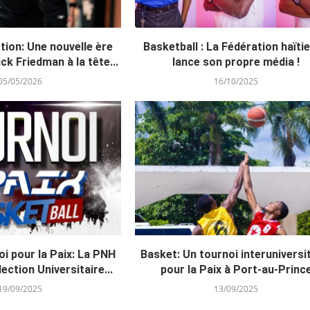
tion: Une nouvelle ère
Basketball : La Fédération haïti
ck Friedman à la tête...
lance son propre média !
05/05/2026
16/10/2025
i pour la Paix: La PNH
Basket: Un tournoi interuniversi
ection Universitaire...
pour la Paix à Port-au-Princ
19/09/2025
13/09/2025