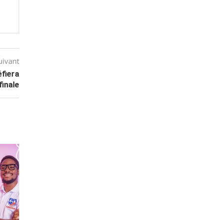
uivant
éfiera
finale