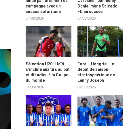
lance parfaitement sa
Caraïbes : Jamesley
campagne avec un
Daniel mène Salcedo
succès autoritaire
FC au succès
04/08/2026
04/08/2026
Sélection U20 : Haïti
Foot – Hongrie : Le
s’incline aux tirs au but
début de saison
et dit adieu à la Coupe
stratosphérique de
du monde
Lenny Joseph
04/08/2026
04/08/2026