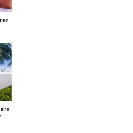
enne
taire
e