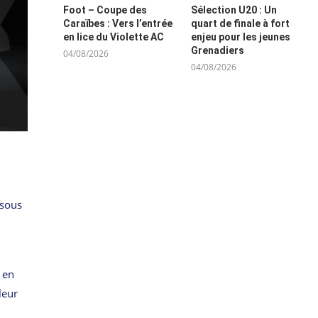
Foot – Coupe des
Sélection U20 : Un
Caraïbes : Vers l’entrée
quart de finale à fort
en lice du Violette AC
enjeu pour les jeunes
Grenadiers
04/08/2026
04/08/2026
 sous
 en
leur