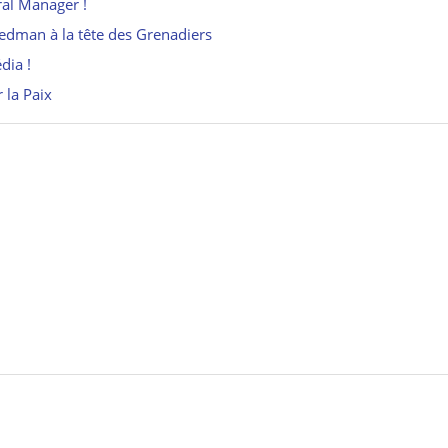
ral Manager !
iedman à la tête des Grenadiers
dia !
 la Paix