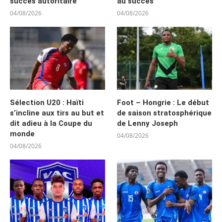
succès autoritaire
au succès
04/08/2026
04/08/2026
Sélection U20 : Haïti
Foot – Hongrie : Le début
s’incline aux tirs au but et
de saison stratosphérique
dit adieu à la Coupe du
de Lenny Joseph
monde
04/08/2026
04/08/2026