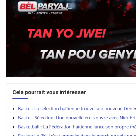
Cela pourrait vous intéresser
Basket: La sélection haïtienne trouve son nouveau Gene
Basket- Sélection: Une nouvelle ère s’ouvre avec Nick Fr
Basketball : La Fédération haïtienne lance son propre mé
Basket: La PNH s’est imposée dans le match de gala pour