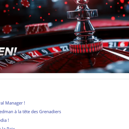
ral Manager !
iedman à la tête des Grenadiers
dia !
 la Paix