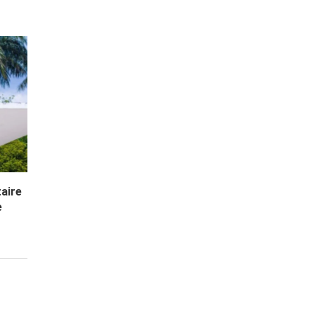
taire
e