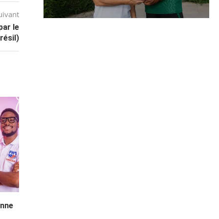
uivant
par le
ésil)
enne