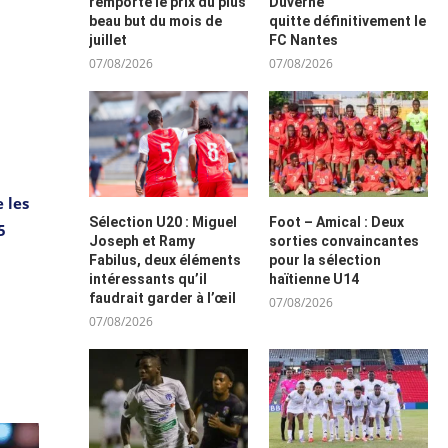
remporte le prix du plus
Duverne
beau but du mois de
quitte définitivement le
juillet
FC Nantes
07/08/2026
07/08/2026
 les
Sélection U20 : Miguel
Foot – Amical : Deux
5
Joseph et Ramy
sorties convaincantes
Fabilus, deux éléments
pour la sélection
intéressants qu’il
haïtienne U14
faudrait garder à l’œil
07/08/2026
07/08/2026