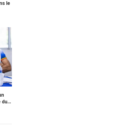
ns le
un
du...