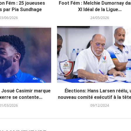
on Fém : 25 joueuses
Foot Fém : Melchie Dumornay da
s par Pia Sundhage
XI Idéal de la Ligue...
03/06/2026
24/05/2026
: Josué Casimir marque
Élections: Hans Larsen réélu, 
erre se contente...
nouveau comité exécutif à la tête 
01/03/2026
09/12/2024