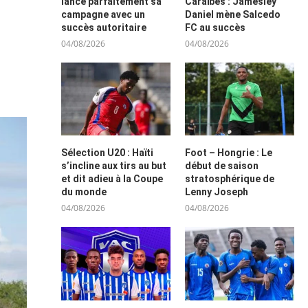
lance parfaitement sa
Caraïbes : Jamesley
campagne avec un
Daniel mène Salcedo
succès autoritaire
FC au succès
04/08/2026
04/08/2026
Sélection U20 : Haïti
Foot – Hongrie : Le
s’incline aux tirs au but
début de saison
et dit adieu à la Coupe
stratosphérique de
du monde
Lenny Joseph
04/08/2026
04/08/2026