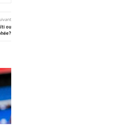
uivant
ti ou
phée?