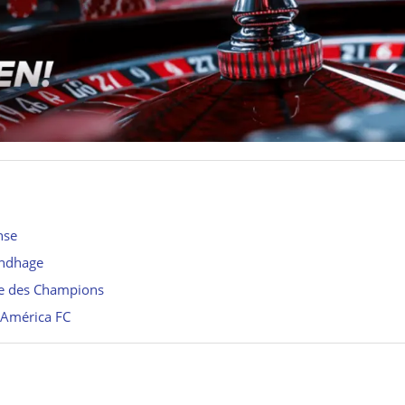
nse
undhage
ue des Champions
l’América FC