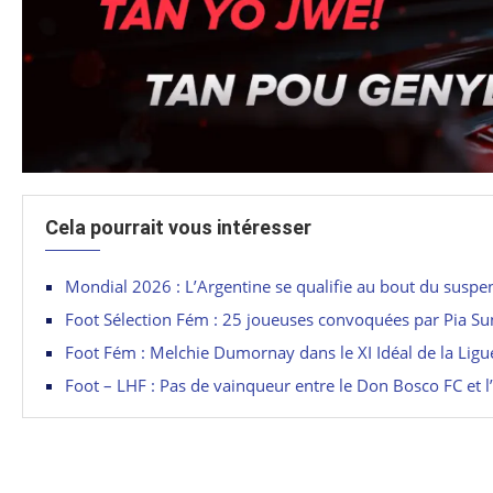
Cela pourrait vous intéresser
Mondial 2026 : L’Argentine se qualifie au bout du suspe
Foot Sélection Fém : 25 joueuses convoquées par Pia S
Foot Fém : Melchie Dumornay dans le XI Idéal de la Lig
Foot – LHF : Pas de vainqueur entre le Don Bosco FC et 