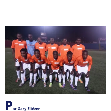
P
ar Gary Eliézer