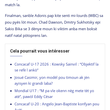
match la.
Finalman, sanble Adonis pap kite senti mi-lourds (WBC) sa
pou pyès lòt moun. Chad Dawson, Dmitry Sukhotsky epi
Sakio Bika se 3 dènye moun ki viktim anba men boksè
natif natal pòtoprens lan.
Cela pourrait vous intéresser
Concacaf U-17 2026 : Kowsky Sainvil : “Objektif la
se refè l ankò”
Josué Casimir, yon modèl pou timoun ak jèn
ayisyen ki grandi laba?
Mondial U17 : “M pa vle okenn nèg mete tèt yo
atè”, pawòl Eddy César
Concacaf U-20 : Angelo Jean-Baptiste konfyan pou
Ayiti