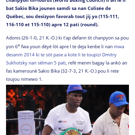
bat Sakio Bika jounen samdi sa nan Colisée de
Québec, sou desizyon favorab tout jij yo
(
115-111,
116-110 et 115-110) apre 12 pati (round).
Adonis (26-1-0, 21 K.-O.) ki t’ap defann tit chanpyon sa pou
e
yon 6
fwa youn dèyè lòt apre l te deja kenbe li nan
mwa
desanm 2014 ki te sòt pase a kote li te toupizi Dmitry
Sukhotsky nan sèlman 5 pati
, refè menm bagay la ankò an
fas kamerounè Sakio Bika (32-7-3, 21 K.-O.) pou li rete
toujou nimewo 1.