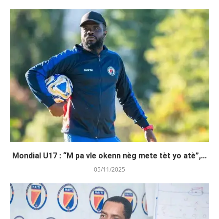
Mondial U17 : “M pa vle okenn nèg mete tèt yo atè”,...
05/11/2025