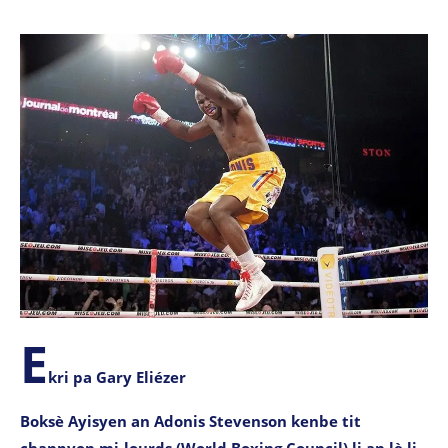
E
kri pa Gary Eliézer
Boksè Ayisyen an Adonis Stevenson kenbe tit
chanpyon mi-lourds (World Boxing Council) li an lè li