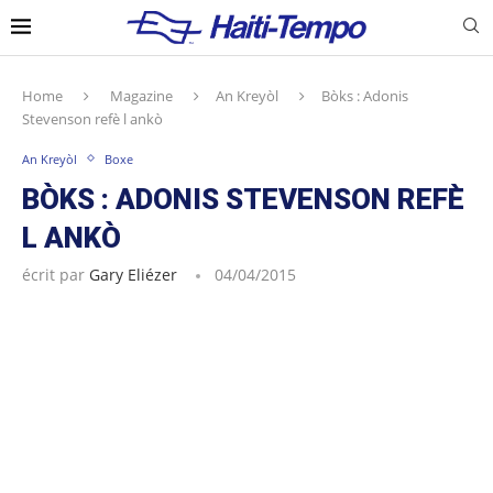
Home
Magazine
An Kreyòl
Bòks : Adonis
Stevenson refè l ankò
An Kreyòl
Boxe
BÒKS : ADONIS STEVENSON REFÈ
L ANKÒ
écrit par
Gary Eliézer
04/04/2015