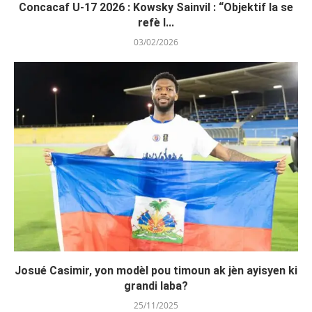
Concacaf U-17 2026 : Kowsky Sainvil : “Objektif la se
refè l...
03/02/2026
Josué Casimir, yon modèl pou timoun ak jèn ayisyen ki
grandi laba?
25/11/2025