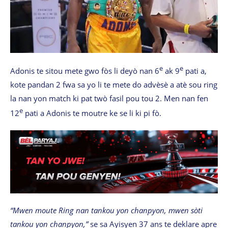
e
e
Adonis te sitou mete gwo fòs li deyò nan 6
ak 9
pati a,
kote pandan 2 fwa sa yo li te mete do advèsè a atè sou ring
la nan yon match ki pat twò fasil pou tou 2. Men nan fen
e
12
pati a Adonis te moutre ke se li ki pi fò.
“Mwen moute Ring nan tankou yon chanpyon, mwen sòti
tankou yon chanpyon,”
se sa Ayisyen 37 ans te deklare apre