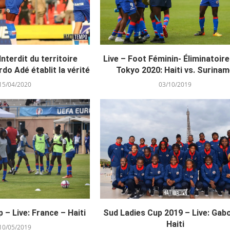
 Interdit du territoire
Live – Foot Féminin- Éliminatoir
rdo Adé établit la vérité
Tokyo 2020: Haiti vs. Surina
15/04/2020
03/10/2019
 – Live: France – Haiti
Sud Ladies Cup 2019 – Live: Gab
Haiti
10/05/2019