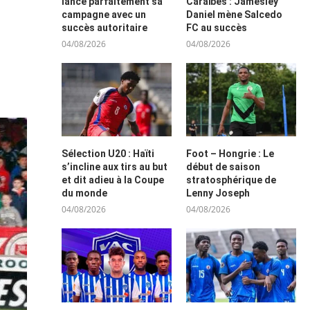
lance parfaitement sa
Caraïbes : Jamesley
campagne avec un
Daniel mène Salcedo
succès autoritaire
FC au succès
04/08/2026
04/08/2026
Sélection U20 : Haïti
Foot – Hongrie : Le
s’incline aux tirs au but
début de saison
et dit adieu à la Coupe
stratosphérique de
du monde
Lenny Joseph
04/08/2026
04/08/2026