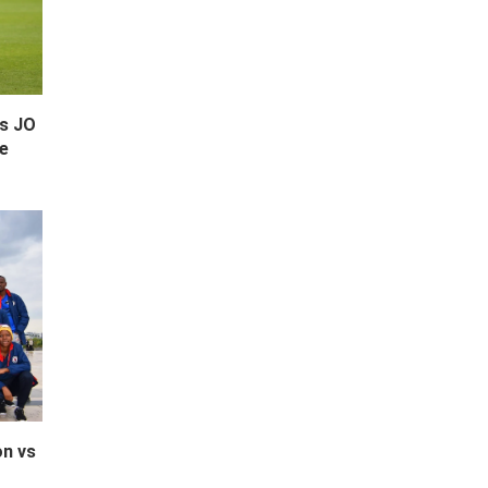
es JO
me
on vs