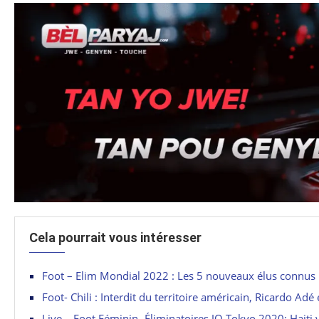
Cela pourrait vous intéresser
Foot – Elim Mondial 2022 : Les 5 nouveaux élus connus
Foot- Chili : Interdit du territoire américain, Ricardo Adé é
Live – Foot Féminin- Éliminatoires JO Tokyo 2020: Haiti