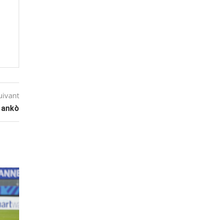
!
uivant
l ankò