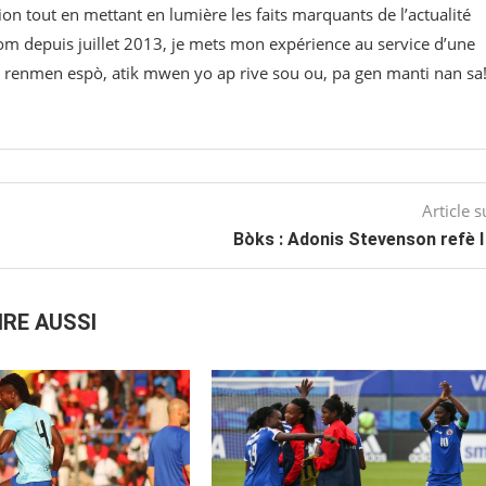
on tout en mettant en lumière les faits marquants de l’actualité
om⁠ depuis juillet 2013, je mets mon expérience au service d’une
 w renmen espò, atik mwen yo ap rive sou ou, pa gen manti nan sa
Article s
Bòks : Adonis Stevenson refè 
IRE AUSSI