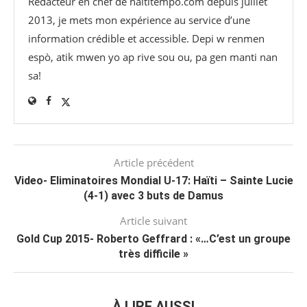
Rédacteur en chef de haititempo.com⁠ depuis juillet
2013, je mets mon expérience au service d’une
information crédible et accessible. Depi w renmen
espò, atik mwen yo ap rive sou ou, pa gen manti nan
sa!
Article précédent
Video- Eliminatoires Mondial U-17: Haïti – Sainte Lucie
(4-1) avec 3 buts de Damus
Article suivant
Gold Cup 2015- Roberto Geffrard : «…C’est un groupe
très difficile »
À LIRE AUSSI