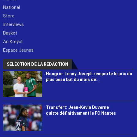
National
Store
Interviews
Basket
An Kreyol
Espace Jeunes
SÉLECTION DE LA RÉDACTION
Hongrie: Lenny Joseph remporte le prix du
plus beau but du mois de...
Transfert: Jean-Kevin Duverne
quitte définitivement le FC Nantes