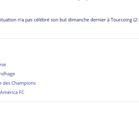
situation n’a pas célébré son but dimanche dernier à Tourcoing (2-
nse
undhage
ue des Champions
l’América FC