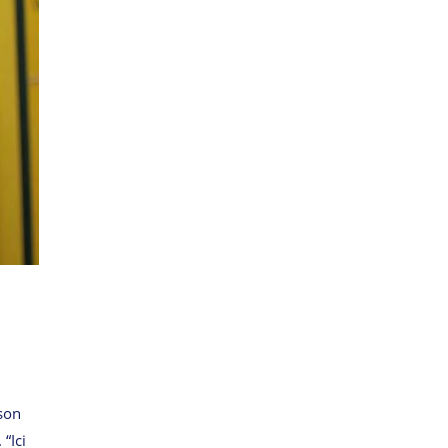
ison
“Ici