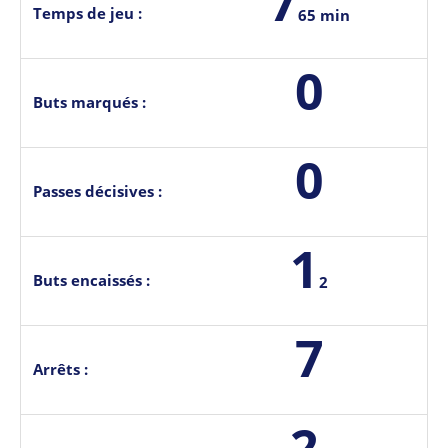
7
Temps de jeu :
65 min
0
Buts marqués :
0
Passes décisives :
1
Buts encaissés :
2
7
Arrêts :
2