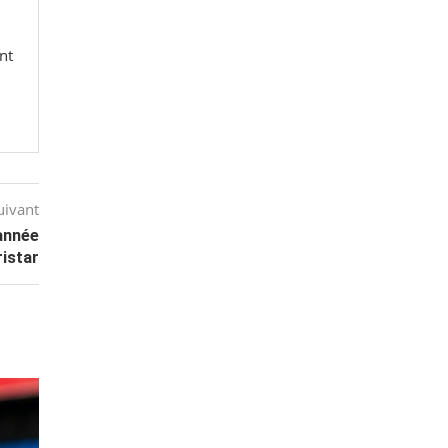
nt
uivant
 année
ristar