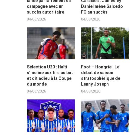
lance parfaitement sa
Caraïbes : Jamesley
campagne avec un
Daniel mène Salcedo
succès autoritaire
FC au succès
04/08/2026
04/08/2026
Sélection U20 : Haïti
Foot – Hongrie : Le
s’incline aux tirs au but
début de saison
et dit adieu à la Coupe
stratosphérique de
du monde
Lenny Joseph
04/08/2026
04/08/2026