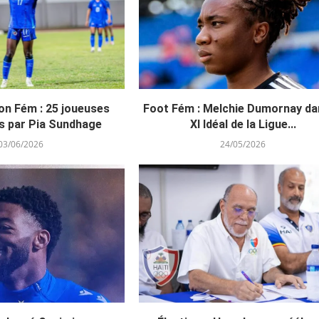
on Fém : 25 joueuses
Foot Fém : Melchie Dumornay da
s par Pia Sundhage
XI Idéal de la Ligue...
03/06/2026
24/05/2026