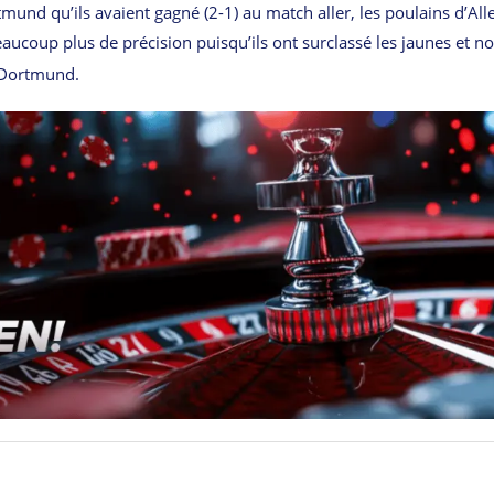
mund qu’ils avaient gagné (2-1) au match aller, les poulains d’Alle
 beaucoup plus de précision puisqu’ils ont surclassé les jaunes et no
 Dortmund.