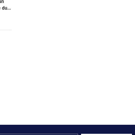
un
du...