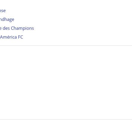
nse
undhage
ue des Champions
l’América FC