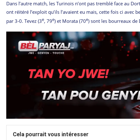
Dans l’autre match, les Turinois n’ont pas tremblé face au Dort
ont réitéré l’exploit qu’ils l’avaient eu mais, cette fois ci avec
e
e
e
par 3-0. Tevez (3
, 79
) et Morata (70
) sont les bourreaux de
Cela pourrait vous intéresser