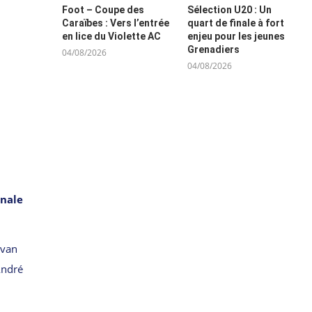
Foot – Coupe des
Sélection U20 : Un
Caraïbes : Vers l’entrée
quart de finale à fort
en lice du Violette AC
enjeu pour les jeunes
Grenadiers
04/08/2026
04/08/2026
inale
Ivan
André