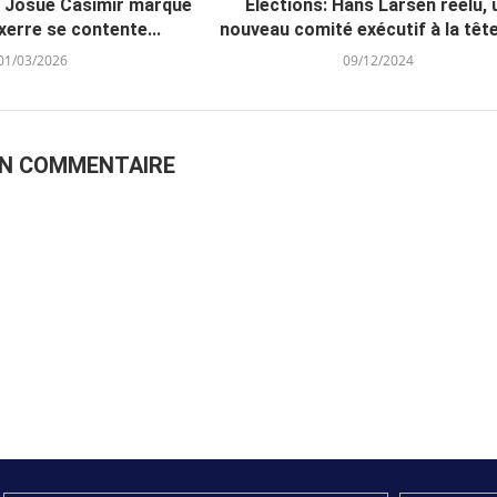
: Josué Casimir marque
Élections: Hans Larsen réélu, 
erre se contente...
nouveau comité exécutif à la tête 
01/03/2026
09/12/2024
UN COMMENTAIRE