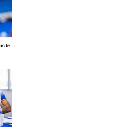
ns le