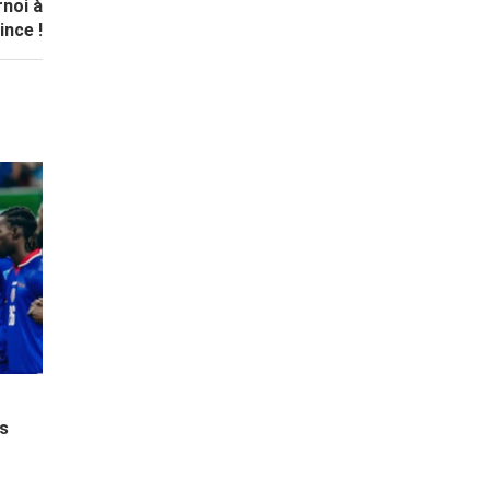
rnoi à
ince !
es