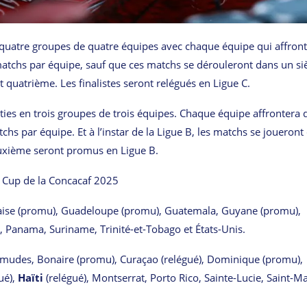
 quatre groupes de quatre équipes avec chaque équipe qui affron
matchs par équipe, sauf que ces matchs se dérouleront dans un si
quatrième. Les finalistes seront relégués en Ligue C.
ies en trois groupes de trois équipes. Chaque équipe affrontera 
hs par équipe. Et à l’instar de la Ligue B, les matchs se joueront
euxième seront promus en Ligue B.
ld Cup de la Concacaf 2025
nçaise (promu), Guadeloupe (promu), Guatemala, Guyane (promu),
 Panama, Suriname, Trinité-et-Tobago et États-Unis.
rmudes, Bonaire (promu), Curaçao (relégué), Dominique (promu),
ué),
Haïti
(relégué), Montserrat, Porto Rico, Sainte-Lucie, Saint-Ma