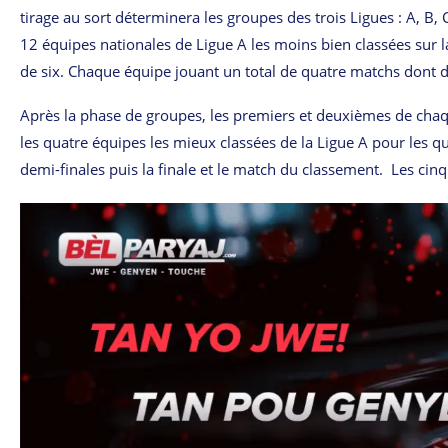
tirage au sort déterminera les groupes des trois Ligues : A, B,
12 équipes nationales de Ligue A les moins bien classées sur 
de six. Chaque équipe jouant un total de quatre matchs dont d
Après la phase de groupes, les premiers et deuxièmes de chaque
les quatre équipes les mieux classées de la Ligue A pour les qu
demi-finales puis la finale et le match du classement. Les cin