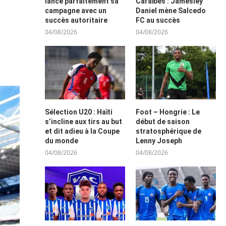
lance parfaitement sa
Caraïbes : Jamesley
campagne avec un
Daniel mène Salcedo
succès autoritaire
FC au succès
04/08/2026
04/08/2026
Sélection U20 : Haïti
Foot – Hongrie : Le
s’incline aux tirs au but
début de saison
et dit adieu à la Coupe
stratosphérique de
du monde
Lenny Joseph
04/08/2026
04/08/2026