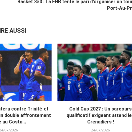
Basket 3×3 : La FHB tente le pari d’organiser un tou
Port-Au-Pr
IRE AUSSI
tera contre Trinité-et-
Gold Cup 2027 : Un parcours
un double affrontement
qualificatif exigeant attend l
 au Costa...
Grenadiers !
24/07/2026
24/07/2026