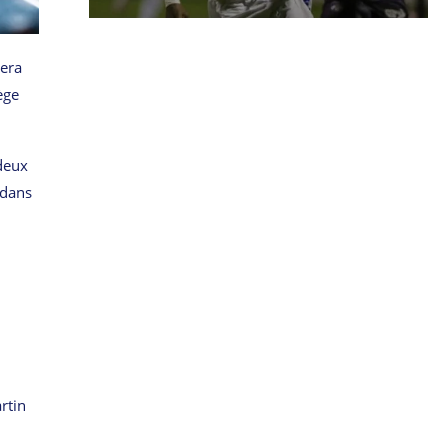
tera
ège
deux
 dans
rtin