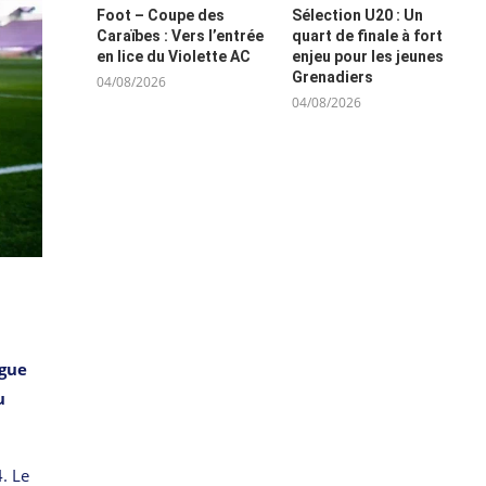
Foot – Coupe des
Sélection U20 : Un
Caraïbes : Vers l’entrée
quart de finale à fort
en lice du Violette AC
enjeu pour les jeunes
Grenadiers
04/08/2026
04/08/2026
igue
u
. Le