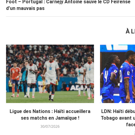
Foot – Portugal : Carnejy Antoine sauve le CD Feirense
d’un mauvais pas
À L
Ligue des Nations : Haïti accueillera
LDN: Haïti débu
ses matchs en Jamaïque !
Tobago avant 
face
30/07/2026