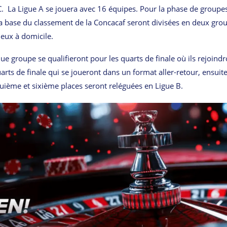
 C. La Ligue A se jouera avec 16 équipes. Pour la phase de groupes
la base du classement de la Concacaf seront divisées en deux gro
eux à domicile.
 groupe se qualifieront pour les quarts de finale où ils rejoindr
arts de finale qui se joueront dans un format aller-retour, ensuite
quième et sixième places seront reléguées en Ligue B.