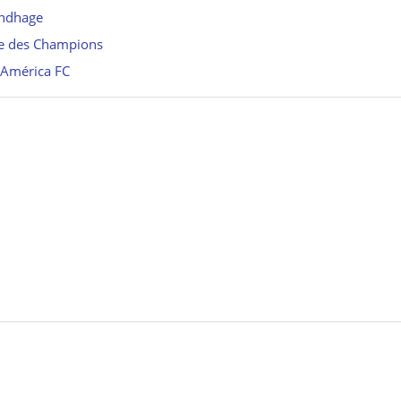
undhage
ue des Champions
l’América FC