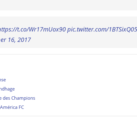
https://t.co/Wr17mUox90
pic.twitter.com/1BTSixQ0
r 16, 2017
nse
undhage
ue des Champions
l’América FC