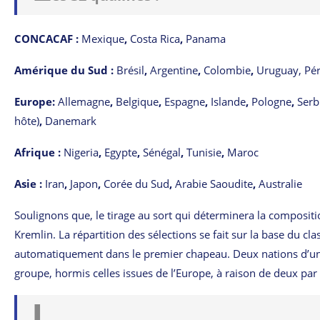
CONCACAF :
Mexique
,
Costa Rica
,
Panama
Amérique du Sud :
Brésil
,
Argentine
,
Colombie
,
Uruguay, Pé
Europe:
Allemagne
,
Belgique
,
Espagne
,
Islande
,
Pologne
,
Serb
hôte)
,
Danemark
Afrique :
Nigeria
,
Egypte
,
Sénégal
,
Tunisie
,
Maroc
Asie :
Iran
,
Japon
,
Corée du Sud
,
Arabie Saoudite
,
Australie
Soulignons que, le tirage au sort qui déterminera la composit
Kremlin. La répartition des sélections se fait sur la base du cl
automatiquement dans le premier chapeau. Deux nations d’u
groupe, hormis celles issues de l’Europe, à raison de deux p
L