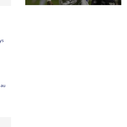
ys
 au