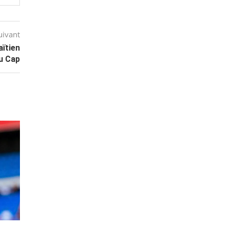
uivant
aïtien
du Cap