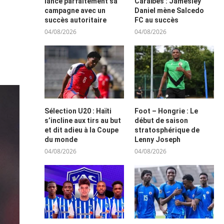
lance parfaitement sa
Caraïbes : Jamesley
campagne avec un
Daniel mène Salcedo
succès autoritaire
FC au succès
04/08/2026
04/08/2026
Sélection U20 : Haïti
Foot – Hongrie : Le
s’incline aux tirs au but
début de saison
et dit adieu à la Coupe
stratosphérique de
du monde
Lenny Joseph
04/08/2026
04/08/2026