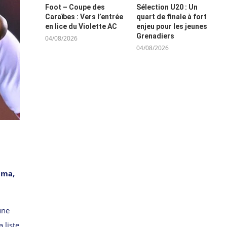
Foot – Coupe des
Sélection U20 : Un
Caraïbes : Vers l’entrée
quart de finale à fort
en lice du Violette AC
enjeu pour les jeunes
Grenadiers
04/08/2026
04/08/2026
ima,
une
 liste