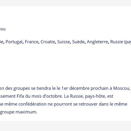
rou
ie
,
Portugal
,
France
,
Croatie
,
Suisse
,
Suède
,
Angleterre
,
Russie (pa
ion des groupes se tiendra le le 1er décembre prochain à Moscou,
assement Fifa du mois d’octobre. La Russie, pays-hôte, est
ne même confédération ne pourront se retrouver dans le même
ar groupe maximum.