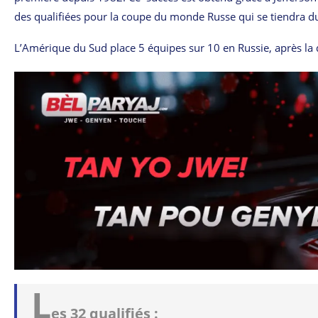
des qualifiées pour la coupe du monde Russe qui se tiendra du 
L’Amérique du Sud place 5 équipes sur 10 en Russie, après la qu
L
es 32 qualifiés :