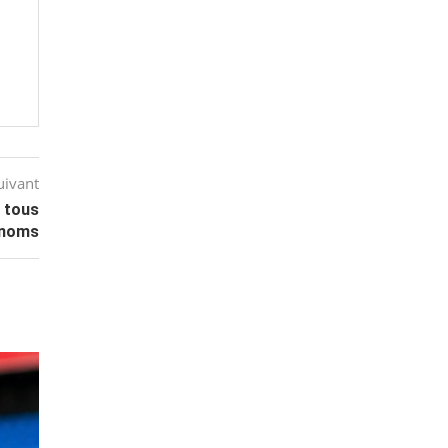
!
uivant
 tous
 noms