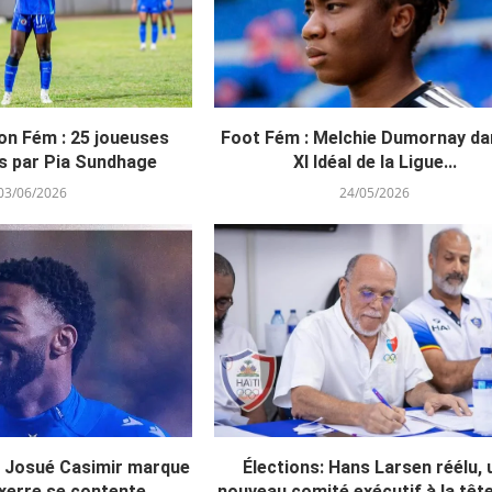
on Fém : 25 joueuses
Foot Fém : Melchie Dumornay da
s par Pia Sundhage
XI Idéal de la Ligue...
03/06/2026
24/05/2026
: Josué Casimir marque
Élections: Hans Larsen réélu, 
erre se contente...
nouveau comité exécutif à la tête 