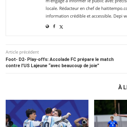
m’engage à informer le public avec précisi
locale. Rédacteur en chef de haititempo.c
information crédible et accessible. Depi
Article précédent
Foot- D2- Play-offs: Accolade FC prépare le match
contre l’US Lajeune “avec beaucoup de joie”
À L