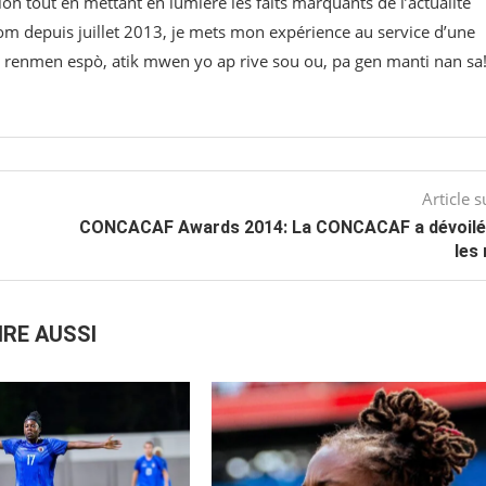
on tout en mettant en lumière les faits marquants de l’actualité
om⁠ depuis juillet 2013, je mets mon expérience au service d’une
 w renmen espò, atik mwen yo ap rive sou ou, pa gen manti nan sa
Article s
CONCACAF Awards 2014: La CONCACAF a dévoilé
les
IRE AUSSI