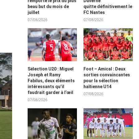
remporte le prix du plus
Duverne
beau but du mois de
quitte définitivement le
juillet
FC Nantes
07/08/2026
07/08/2026
Sélection U20 : Miguel
Foot – Amical : Deux
Joseph et Ramy
sorties convaincantes
Fabilus, deux éléments
pour la sélection
intéressants qu’il
haïtienne U14
faudrait garder à l’œil
07/08/2026
07/08/2026