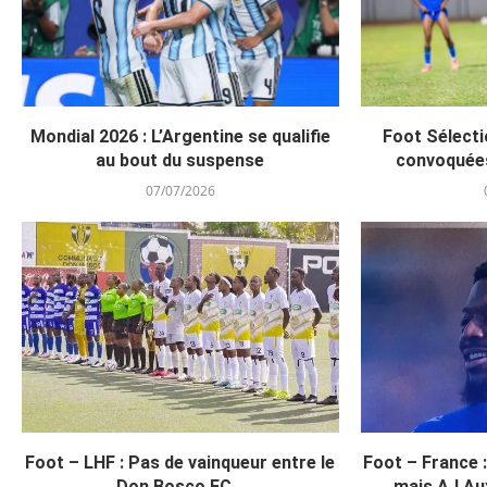
Mondial 2026 : L’Argentine se qualifie
Foot Sélecti
au bout du suspense
convoquée
07/07/2026
Foot – LHF : Pas de vainqueur entre le
Foot – France 
Don Bosco FC...
mais AJ Aux