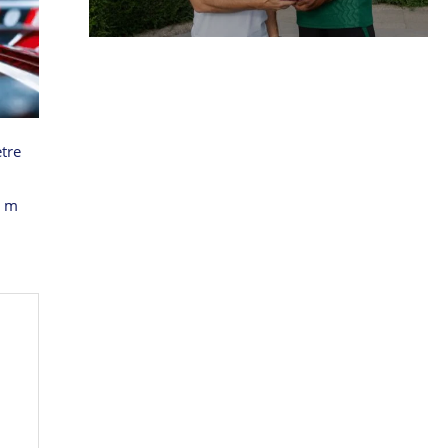
ètre
5 m