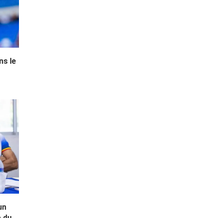
ns le
un
du...