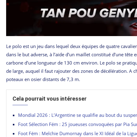
Le polo est un jeu dans lequel deux équipes de quatre cavalier
dans le but adverse, à l’aide d’un maillet constitué d’une têt
carbone d’une longueur de 130 cm environ. Le polo se pratiqu
de large, auquel il faut rajouter des zones de décélération. A 
poteaux en osier distants de 7,3 m.
Cela pourrait vous intéresser
Mondial 2026 : L’Argentine se qualifie au bout du suspe
Foot Sélection Fém : 25 joueuses convoquées par Pia S
Foot Fém : Melchie Dumornay dans le XI Idéal de la Lig