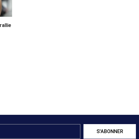
allie
S'ABONNER