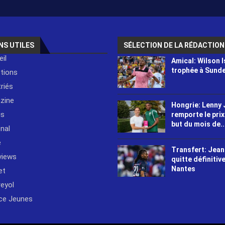
NS UTILES
SÉLECTION DE LA RÉDACTION
il
Amical: Wilson I
trophée à Sund
ctions
riés
zine
Hongrie: Lenny
is
remporte le prix
but du mois de..
nal
e
Transfert: Jean
views
quitte définitiv
Nantes
et
reyol
ce Jeunes