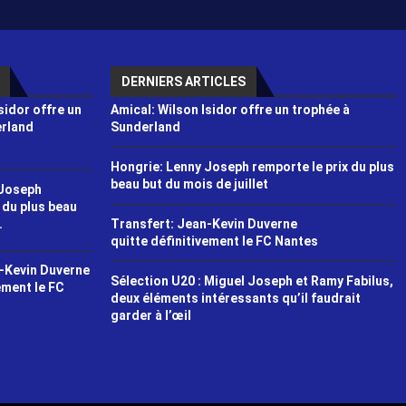
DERNIERS ARTICLES
sidor offre un
Amical: Wilson Isidor offre un trophée à
erland
Sunderland
Hongrie: Lenny Joseph remporte le prix du plus
beau but du mois de juillet
 Joseph
 du plus beau
Transfert: Jean-Kevin Duverne
.
quitte définitivement le FC Nantes
-Kevin Duverne
Sélection U20 : Miguel Joseph et Ramy Fabilus,
ement le FC
deux éléments intéressants qu’il faudrait
garder à l’œil