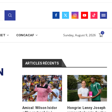
0
Sunday, August 9, 2026
KET
CONCACAF
ARTICLES RÉCENTS
N
Amical: Wilson Isidor
Hongrie: Lenny Joseph