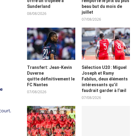
offre un trophée à
remporte le prix du plus
Sunderland
beau but du mois de
juillet
08/08/2026
07/08/2026
Transfert: Jean-Kevin
Sélection U20 : Miguel
Duverne
Joseph et Ramy
quitte définitivement le
Fabilus, deux éléments
FC Nantes
intéressants qu’il
te
faudrait garder à l’œil
07/08/2026
07/08/2026
court.