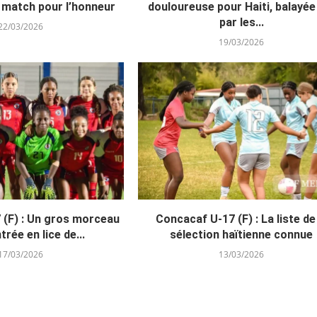
 match pour l’honneur
douloureuse pour Haiti, balayée
par les...
22/03/2026
19/03/2026
 (F) : Un gros morceau
Concacaf U-17 (F) : La liste de
trée en lice de...
sélection haïtienne connue
17/03/2026
13/03/2026