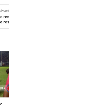
uivant
saires
toires
ée