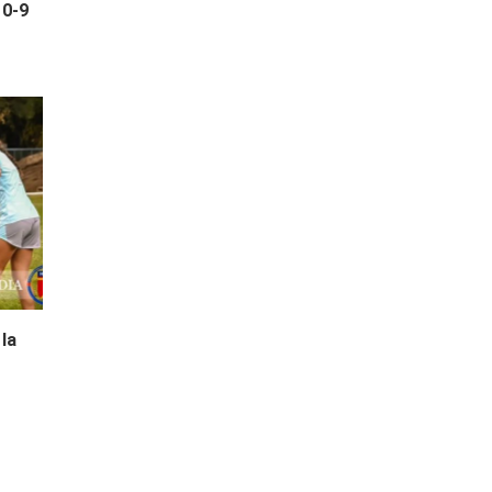
 0-9
 la